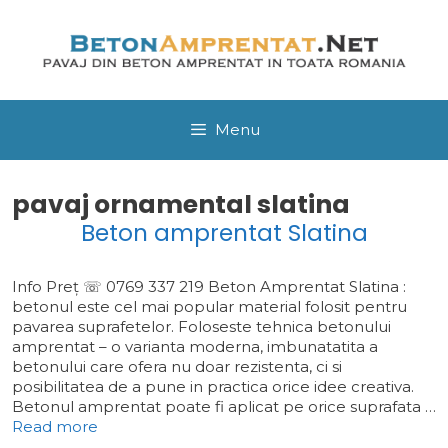
Sari
la
conținut
Menu
pavaj ornamental slatina
Beton amprentat Slatina
Info Preţ ☏ 0769 337 219 Beton Amprentat Slatina :
betonul este cel mai popular material folosit pentru
pavarea suprafetelor. Foloseste tehnica betonului
amprentat – o varianta moderna, imbunatatita a
betonului care ofera nu doar rezistenta, ci si
posibilitatea de a pune in practica orice idee creativa.
Betonul amprentat poate fi aplicat pe orice suprafata …
Read more