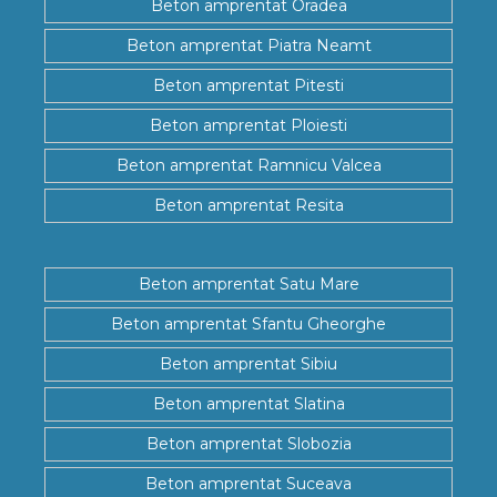
Beton amprentat Oradea
Beton amprentat Piatra Neamt
Beton amprentat Pitesti
Beton amprentat Ploiesti
Beton amprentat Ramnicu Valcea
Beton amprentat Resita
Beton amprentat Satu Mare
Beton amprentat Sfantu Gheorghe
Beton amprentat Sibiu
Beton amprentat Slatina
Beton amprentat Slobozia
Beton amprentat Suceava