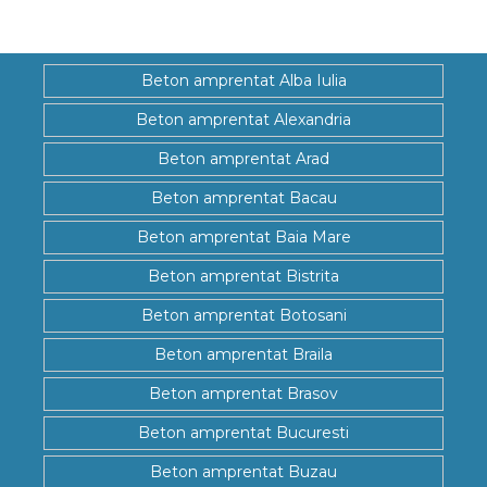
Beton amprentat Alba Iulia
Beton amprentat Alexandria
Beton amprentat Arad
Beton amprentat Bacau
Beton amprentat Baia Mare
Beton amprentat Bistrita
Beton amprentat Botosani
Beton amprentat Braila
Beton amprentat Brasov
Beton amprentat Bucuresti
Beton amprentat Buzau