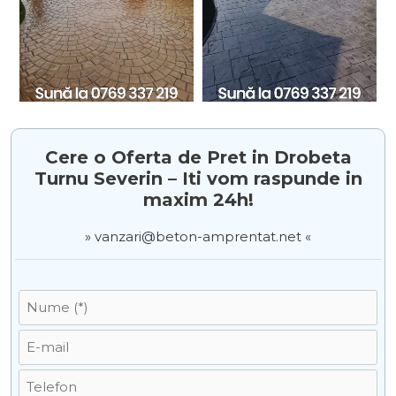
Cere o Oferta de Pret in Drobeta
Turnu Severin – Iti vom raspunde in
maxim 24h!
» vanzari@beton-amprentat.net «