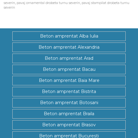
severin
,
pavaj ornamental drobeta turnu severin
,
pavaj stampilat drobeta turnu
severin
Beton amprentat Alba Iulia
Beton amprentat Alexandria
Beton amprentat Arad
Beton amprentat Bacau
Beton amprentat Baia Mare
Beton amprentat Bistrita
Beton amprentat Botosani
Beton amprentat Braila
Beton amprentat Brasov
Beton amprentat Bucuresti