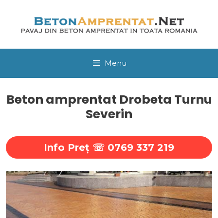
Sari
la
conținut
Menu
Beton amprentat Drobeta Turnu
Severin
Info Preţ ☏ 0769 337 219