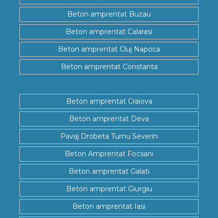
Beton amprentat Buzau
Beton amprentat Calarasi
Beton amprentat Cluj Napoca
Beton amprentat Constanta
Beton amprentat Craiova
Beton amprentat Deva
Pavaj Drobeta Turnu Severin
Beton Amprentat Focsani
Beton amprentat Galati
Beton amprentat Giurgiu
Beton amprentat Iasi