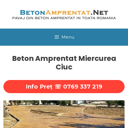
Sari
la
conținut
Menu
Beton Amprentat Miercurea
Ciuc
Info Preţ ☏ 0769 337 219