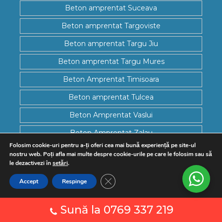
Beton amprentat Suceava
Beton amprentat Targoviste
Beton amprentat Targu Jiu
Beton amprentat Targu Mures
Beton Amprentat Timisoara
Beton amprentat Tulcea
Beton Amprentat Vaslui
Beton Amprentat Zalau
Folosim cookie-uri pentru a-ți oferi cea mai bună experiență pe site-ul
nostru web. Poți afla mai multe despre cookie-urile pe care le folosim sau să
© Copyright 2026
Beton-Amprentat.net
| Toate drepturile
le dezactivezi în
setări
.
rezervate. |
Politică privind fișierele cookies
|
Politică de
confidențialitate
|
Termene și condiții
Close GDPR Cookie Banner
Copierea textelor si a pozelor de pe acest site este strict interzisa
Accept
Respinge
si se face DOAR cu acordul in scris al proprietarului!
Sună la 0769 337 219