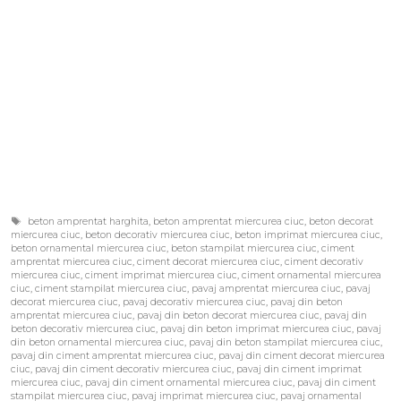
Etichete
beton amprentat harghita
,
beton amprentat miercurea ciuc
,
beton decorat
miercurea ciuc
,
beton decorativ miercurea ciuc
,
beton imprimat miercurea ciuc
,
beton ornamental miercurea ciuc
,
beton stampilat miercurea ciuc
,
ciment
amprentat miercurea ciuc
,
ciment decorat miercurea ciuc
,
ciment decorativ
miercurea ciuc
,
ciment imprimat miercurea ciuc
,
ciment ornamental miercurea
ciuc
,
ciment stampilat miercurea ciuc
,
pavaj amprentat miercurea ciuc
,
pavaj
decorat miercurea ciuc
,
pavaj decorativ miercurea ciuc
,
pavaj din beton
amprentat miercurea ciuc
,
pavaj din beton decorat miercurea ciuc
,
pavaj din
beton decorativ miercurea ciuc
,
pavaj din beton imprimat miercurea ciuc
,
pavaj
din beton ornamental miercurea ciuc
,
pavaj din beton stampilat miercurea ciuc
,
pavaj din ciment amprentat miercurea ciuc
,
pavaj din ciment decorat miercurea
ciuc
,
pavaj din ciment decorativ miercurea ciuc
,
pavaj din ciment imprimat
miercurea ciuc
,
pavaj din ciment ornamental miercurea ciuc
,
pavaj din ciment
stampilat miercurea ciuc
,
pavaj imprimat miercurea ciuc
,
pavaj ornamental