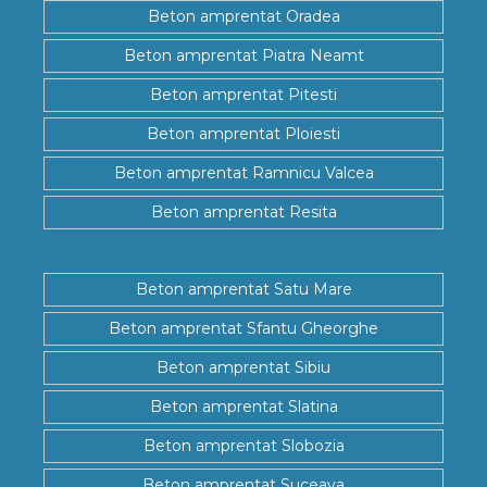
Beton amprentat Oradea
Beton amprentat Piatra Neamt
Beton amprentat Pitesti
Beton amprentat Ploiesti
Beton amprentat Ramnicu Valcea
Beton amprentat Resita
Beton amprentat Satu Mare
Beton amprentat Sfantu Gheorghe
Beton amprentat Sibiu
Beton amprentat Slatina
Beton amprentat Slobozia
Beton amprentat Suceava