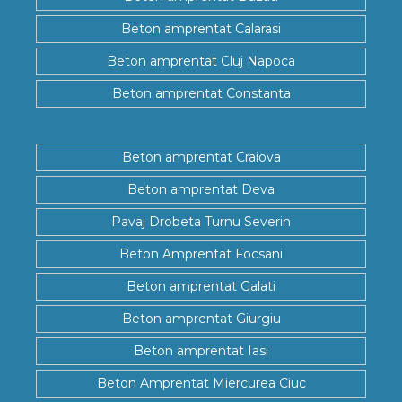
Beton amprentat Calarasi
Beton amprentat Cluj Napoca
Beton amprentat Constanta
Beton amprentat Craiova
Beton amprentat Deva
Pavaj Drobeta Turnu Severin
Beton Amprentat Focsani
Beton amprentat Galati
Beton amprentat Giurgiu
Beton amprentat Iasi
Beton Amprentat Miercurea Ciuc