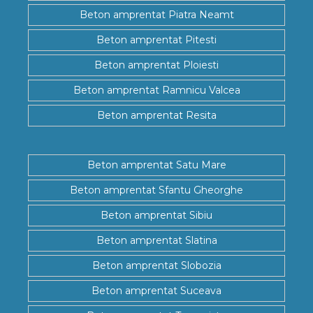
Beton amprentat Piatra Neamt
Beton amprentat Pitesti
Beton amprentat Ploiesti
Beton amprentat Ramnicu Valcea
Beton amprentat Resita
Beton amprentat Satu Mare
Beton amprentat Sfantu Gheorghe
Beton amprentat Sibiu
Beton amprentat Slatina
Beton amprentat Slobozia
Beton amprentat Suceava